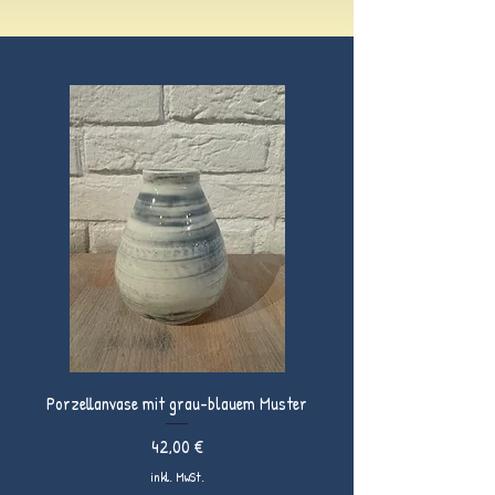
Porzellanvase mit grau-blauem Muster
Preis
42,00 €
inkl. MwSt.