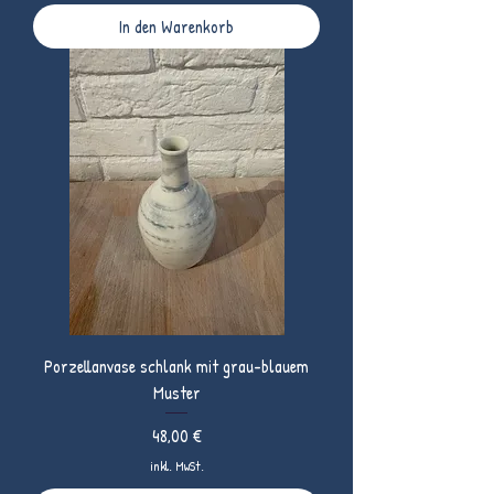
In den Warenkorb
Porzellanvase schlank mit grau-blauem
Muster
Preis
48,00 €
inkl. MwSt.