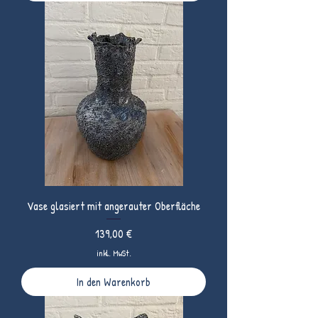
Vase glasiert mit angerauter Oberfläche
Preis
139,00 €
inkl. MwSt.
In den Warenkorb