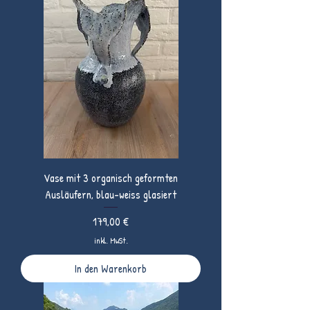
Vase mit 3 organisch geformten
Ausläufern, blau-weiss glasiert
Preis
179,00 €
inkl. MwSt.
In den Warenkorb