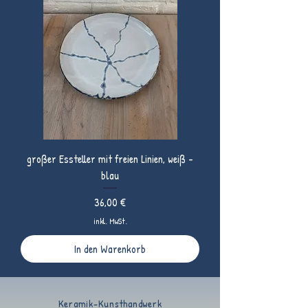
großer Essteller mit freien Linien, weiß -
blau
Preis
36,00 €
inkl. MwSt.
In den Warenkorb
Keramik-Kunsthandwerk