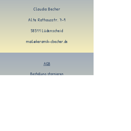
Claudia Becher
Alte Rathausstr. 7-9
58511 Lüdenscheid
mail@keramik-cbecher.de
AGB
Bestellung stornieren
Datenschutzerklärung
Impressum
Kontakt
Rabattaktionen
Versandkosten