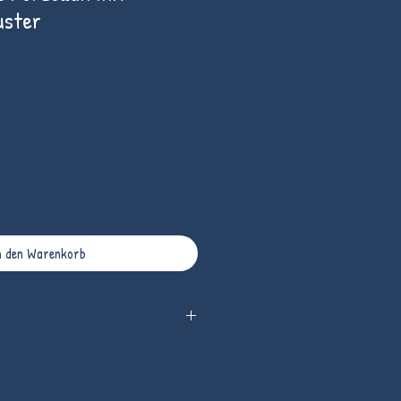
uster
n den Warenkorb
rchmesser 9,5 cm, oben Durchmesse 4 cm