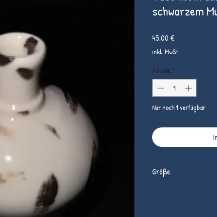
schwarzem M
Preis
45,00 €
inkl. MwSt.
Anzahl
*
Nur noch 1 verfügbar
I
Größe
Höhe 12 cm, weitester Du