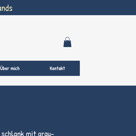
ands
Über mich
Kontakt
 schlank mit grau-