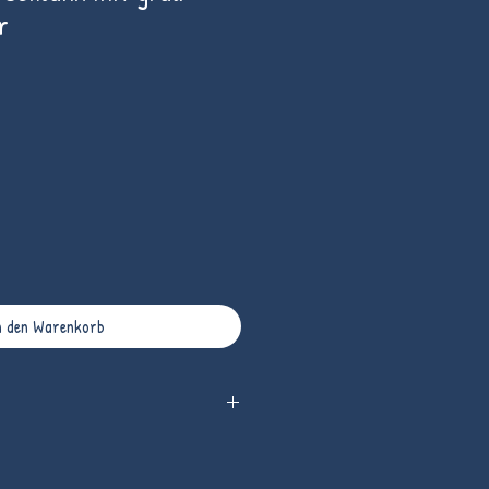
r
n den Warenkorb
orzellan.
cm, Bauch DM 8,5 cm.