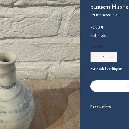
blauem Muste
Artikelnummer: P-V3
Preis
48,00 €
inkl. MwSt.
Anzahl
*
Nur noch 1 verfügbar
I
Produktinfo
hochgebrannte Vase aus P
Höhe 13,5 cm, DM oben 3 