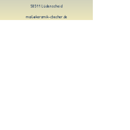
58511 Lüdenscheid
mail@keramik-cbecher.de
AGB
Bestellung stornieren
Datenschutzerklärung
Impressum
Kontakt
Rabattaktionen
Versandkosten
Widerrufsbelehrung